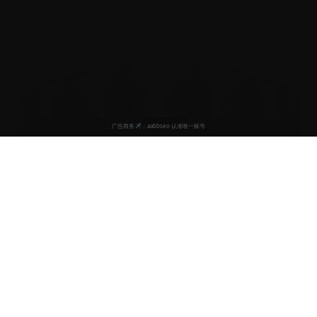
国产小视频
专业的国产小视频平台，为用户提供高清免费的精品短视频
观看体验。